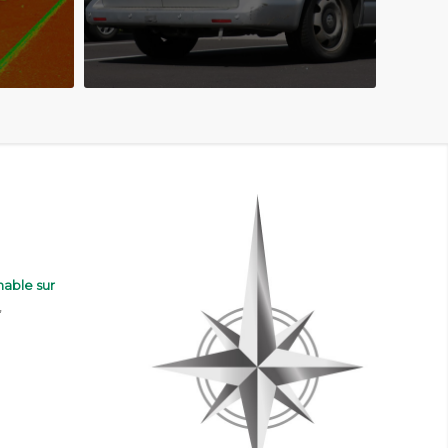
nable sur
,